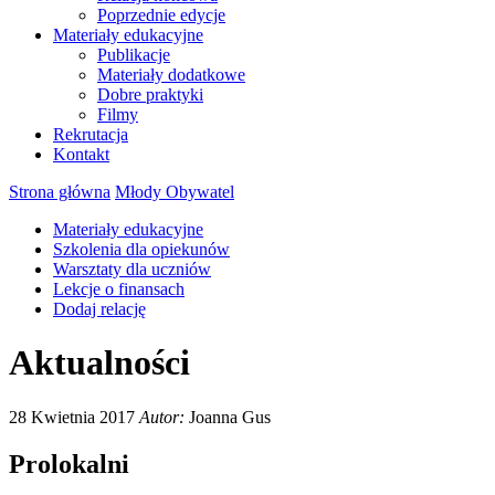
Poprzednie edycje
Materiały edukacyjne
Publikacje
Materiały dodatkowe
Dobre praktyki
Filmy
Rekrutacja
Kontakt
Strona główna
Młody Obywatel
Materiały edukacyjne
Szkolenia dla opiekunów
Warsztaty dla uczniów
Lekcje o finansach
Dodaj relację
Aktualności
28 Kwietnia 2017
Autor:
Joanna Gus
Prolokalni