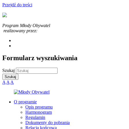
Przejdź do treści
Program Młody Obywatel
realizowany przez:
Formularz wyszukiwania
Szukaj
A
A
A
O programie
Opis programu
Harmonogram
Regulamin
Dokumenty do pobrania
Relacja końcowa