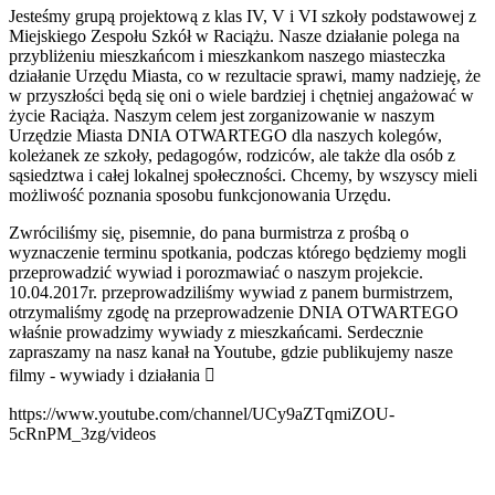
Jesteśmy grupą projektową z klas IV, V i VI szkoły podstawowej z
Miejskiego Zespołu Szkół w Raciążu. Nasze działanie polega na
przybliżeniu mieszkańcom i mieszkankom naszego miasteczka
działanie Urzędu Miasta, co w rezultacie sprawi, mamy nadzieję, że
w przyszłości będą się oni o wiele bardziej i chętniej angażować w
życie Raciąża. Naszym celem jest zorganizowanie w naszym
Urzędzie Miasta DNIA OTWARTEGO dla naszych kolegów,
koleżanek ze szkoły, pedagogów, rodziców, ale także dla osób z
sąsiedztwa i całej lokalnej społeczności. Chcemy, by wszyscy mieli
możliwość poznania sposobu funkcjonowania Urzędu.
Zwróciliśmy się, pisemnie, do pana burmistrza z prośbą o
wyznaczenie terminu spotkania, podczas którego będziemy mogli
przeprowadzić wywiad i porozmawiać o naszym projekcie.
10.04.2017r. przeprowadziliśmy wywiad z panem burmistrzem,
otrzymaliśmy zgodę na przeprowadzenie DNIA OTWARTEGO
właśnie prowadzimy wywiady z mieszkańcami. Serdecznie
zapraszamy na nasz kanał na Youtube, gdzie publikujemy nasze
filmy - wywiady i działania 
https://www.youtube.com/channel/UCy9aZTqmiZOU-
5cRnPM_3zg/videos