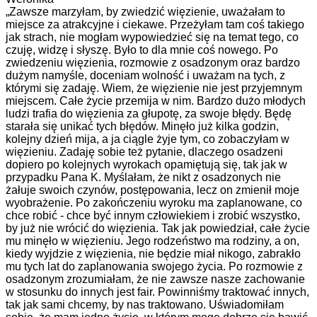
„Zawsze marzyłam, by zwiedzić więzienie, uważałam to
miejsce za atrakcyjne i ciekawe. Przeżyłam tam coś takiego
jak strach, nie mogłam wypowiedzieć się na temat tego, co
czuję, widzę i słyszę. Było to dla mnie coś nowego. Po
zwiedzeniu więzienia, rozmowie z osadzonym oraz bardzo
dużym namyśle, doceniam wolność i uważam na tych, z
którymi się zadaję. Wiem, że więzienie nie jest przyjemnym
miejscem. Całe życie przemija w nim. Bardzo dużo młodych
ludzi trafia do więzienia za głupotę, za swoje błędy. Będę
starała się unikać tych błędów. Minęło już kilka godzin,
kolejny dzień mija, a ja ciągle żyje tym, co zobaczyłam w
więzieniu. Zadaję sobie też pytanie, dlaczego osadzeni
dopiero po kolejnych wyrokach opamiętują się, tak jak w
przypadku Pana K. Myślałam, że nikt z osadzonych nie
żałuje swoich czynów, postępowania, lecz on zmienił moje
wyobrażenie. Po zakończeniu wyroku ma zaplanowane, co
chce robić - chce być innym człowiekiem i zrobić wszystko,
by już nie wrócić do więzienia. Tak jak powiedział, całe życie
mu minęło w więzieniu. Jego rodzeństwo ma rodziny, a on,
kiedy wyjdzie z więzienia, nie będzie miał nikogo, zabrakło
mu tych lat do zaplanowania swojego życia. Po rozmowie z
osadzonym zrozumiałam, że nie zawsze nasze zachowanie
w stosunku do innych jest fair. Powinniśmy traktować innych,
tak jak sami chcemy, by nas traktowano. Uświadomiłam