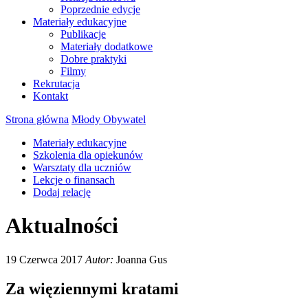
Poprzednie edycje
Materiały edukacyjne
Publikacje
Materiały dodatkowe
Dobre praktyki
Filmy
Rekrutacja
Kontakt
Strona główna
Młody Obywatel
Materiały edukacyjne
Szkolenia dla opiekunów
Warsztaty dla uczniów
Lekcje o finansach
Dodaj relację
Aktualności
19 Czerwca 2017
Autor:
Joanna Gus
Za więziennymi kratami