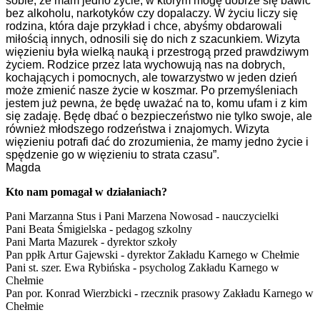
sobie, że mam jedno życie, w którym mogę dobrze się bawić
bez alkoholu, narkotyków czy dopalaczy. W życiu liczy się
rodzina, która daje przykład i chce, abyśmy obdarowali
miłością innych, odnosili się do nich z szacunkiem. Wizyta
więzieniu była wielką nauką i przestrogą przed prawdziwym
życiem. Rodzice przez lata wychowują nas na dobrych,
kochających i pomocnych, ale towarzystwo w jeden dzień
może zmienić nasze życie w koszmar. Po przemyśleniach
jestem już pewna, że będę uważać na to, komu ufam i z kim
się zadaję. Będę dbać o bezpieczeństwo nie tylko swoje, ale
również młodszego rodzeństwa i znajomych. Wizyta
więzieniu potrafi dać do zrozumienia, że mamy jedno życie i
spędzenie go w więzieniu to strata czasu”.
Magda
Kto nam pomagał w działaniach?
Pani Marzanna Stus i Pani Marzena Nowosad - nauczycielki
Pani Beata Śmigielska - pedagog szkolny
Pani Marta Mazurek - dyrektor szkoły
Pan ppłk Artur Gajewski - dyrektor Zakładu Karnego w Chełmie
Pani st. szer. Ewa Rybińska - psycholog Zakładu Karnego w
Chełmie
Pan por. Konrad Wierzbicki - rzecznik prasowy Zakładu Karnego w
Chełmie