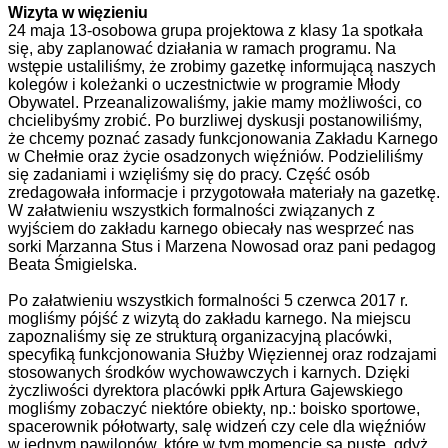
Wizyta w więzieniu
24 maja 13-osobowa grupa projektowa z klasy 1a spotkała
się, aby zaplanować działania w ramach programu. Na
wstępie ustaliliśmy, że zrobimy gazetkę informującą naszych
kolegów i koleżanki o uczestnictwie w programie Młody
Obywatel. Przeanalizowaliśmy, jakie mamy możliwości, co
chcielibyśmy zrobić. Po burzliwej dyskusji postanowiliśmy,
że chcemy poznać zasady funkcjonowania Zakładu Karnego
w Chełmie oraz życie osadzonych więźniów. Podzieliliśmy
się zadaniami i wzięliśmy się do pracy. Część osób
zredagowała informacje i przygotowała materiały na gazetkę.
W załatwieniu wszystkich formalności związanych z
wyjściem do zakładu karnego obiecały nas wesprzeć nas
sorki Marzanna Stus i Marzena Nowosad oraz pani pedagog
Beata Śmigielska.
Po załatwieniu wszystkich formalności 5 czerwca 2017 r.
mogliśmy pójść z wizytą do zakładu karnego. Na miejscu
zapoznaliśmy się ze strukturą organizacyjną placówki,
specyfiką funkcjonowania Służby Więziennej oraz rodzajami
stosowanych środków wychowawczych i karnych. Dzięki
życzliwości dyrektora placówki ppłk Artura Gajewskiego
mogliśmy zobaczyć niektóre obiekty, np.: boisko sportowe,
spacerownik półotwarty, salę widzeń czy cele dla więźniów
w jednym pawilonów, które w tym momencie są puste, gdyż