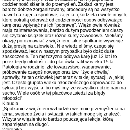
codzienność skłania do przemyśleń. Zakład karny jest
bardzo dobrze zorganizowany, procedury są na wszystko
nawet na zajęcia sportowe, zajęcia rękodzieła i wiele innych,
które potrafią oderwać od codzienności osoby odbywające
karę oraz wpłynąć na ich "poprawę". Więźniowie również
mają zainteresowania, bardzo dużym powodzeniem cieszy
się czytanie książek oraz różne kursy zawodowe. Mieliśmy
okazję porozmawiać z więźniem, takie spotkanie wywołuje
dużą presję na człowieku. Nie wiedzieliśmy, czego się
spodziewać, lecz w naszym przypadku było dość duże
zaskoczenie. Ten mężczyzna odbywa karę już 12 lat i to
przez błędy młodości - do placówki trafił w wieku 15 lat.
Patologia w rodzinie, złe towarzystwo, wagarowanie,
próbowanie czegoś nowego oraz tzw. "życie chwilą"
sprawiły, że ten człowiek jest teraz w takiej sytuacji, w jakiej
jest. Często głupota wieku młodzieńczego doprowadza do
sytuacji bez wyjścia, bo myślimy, że wszystko ujdzie nam na
sucho. Wiele osób w tej placówce „siedzi za błędy
młodości”.
Klaudia
„Spotkanie z więźniem wzbudziło we mnie przemyślenia na
temat swojego życia i sytuacji, w jakich mogę się znaleźć.
Wizyta w więzieniu to bardzo pouczająca lekcja, którą
zapamiętam na długo”.
Weronika