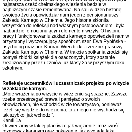
najstarsza część chełmskiego więzienia będzie w
najbliższym czasie remontowana. Na sali widzeń historię
swojego życia opowiedział nam jeden z pensjonariuszy
Zakładu Karnego w Chełmie. Jego historia skłoniła
wszystkich do refleksji nad własnym postępowaniem i była
najbardziej emocjonującym elementem wizyty. O historii,
pracy i funkcjonowaniu zakładu karnego opowiedzieli nam w
przystępny i wyczerpujący sposób: st. szer. Ewa Rybińska -
psycholog oraz por. Konrad Wierzbicki - rzecznik prasowy
Zakładu Karnego w Chełmie. W trakcie spotkania zrodził się
pomysł zbiórki książek dla osadzonych, który zostanie
zrealizowany przez uczniów już klasy 2a w przyszłym roku
szkolnym.
Refleksje uczestników i uczestniczek projektu po wizycie
w zakładzie karnym.
„Moje wrażenia po wizycie w wiezieniu są straszne. Zawsze
trzeba przestrzegać prawa i pamiętać o swoich
obowiązkach, nie wchodzić w złe towarzystwo, ponieważ
jeżeli się wejdzie do wiezienia, to z niego nie wychodzi się
tak szybko, jak wchodzi”.
Kamil 1a
Odwiedzimy w takiej placówce jak więzienie, możliwość
rozmowy z karanym oraz pokazanie, jak wygląda taka