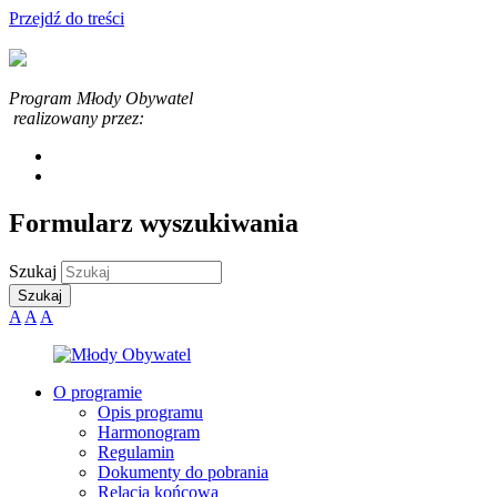
Przejdź do treści
Program Młody Obywatel
realizowany przez:
Formularz wyszukiwania
Szukaj
A
A
A
O programie
Opis programu
Harmonogram
Regulamin
Dokumenty do pobrania
Relacja końcowa