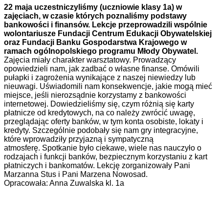
22 maja uczestniczyliśmy (uczniowie klasy 1a) w
zajęciach, w czasie których poznaliśmy podstawy
bankowości i finansów. Lekcje przeprowadzili wspólnie
wolontariusze Fundacji Centrum Edukacji Obywatelskiej
oraz Fundacji Banku Gospodarstwa Krajowego w
ramach ogólnopolskiego programu Młody Obywatel.
Zajęcia miały charakter warsztatowy. Prowadzący
opowiedzieli nam, jak zadbać o własne finanse. Omówili
pułapki i zagrożenia wynikające z naszej niewiedzy lub
nieuwagi. Uświadomili nam konsekwencje, jakie mogą mieć
miejsce, jeśli nierozsądnie korzystamy z bankowości
internetowej. Dowiedzieliśmy się, czym różnią się karty
płatnicze od kredytowych, na co należy zwrócić uwagę,
przeglądając oferty banków, w tym konta osobiste, lokaty i
kredyty. Szczególnie podobały się nam gry integracyjne,
które wprowadziły przyjazną i sympatyczną
atmosferę. Spotkanie było ciekawe, wiele nas nauczyło o
rodzajach i funkcji banków, bezpiecznym korzystaniu z kart
płatniczych i bankomatów. Lekcję zorganizowały Pani
Marzanna Stus i Pani Marzena Nowosad.
Opracowała: Anna Zuwalska kl. 1a