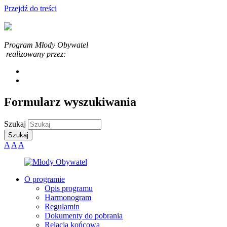
Przejdź do treści
Program Młody Obywatel
realizowany przez:
Formularz wyszukiwania
Szukaj
A
A
A
O programie
Opis programu
Harmonogram
Regulamin
Dokumenty do pobrania
Relacja końcowa